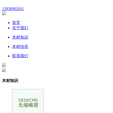
13930902011
首页
关于我们
木材知识
木材信息
联系我们
木材知识