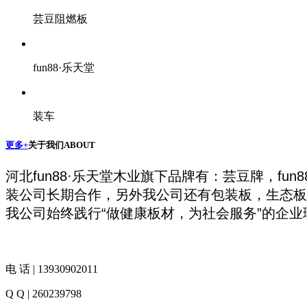
芸豆阻燃板
fun88·乐天堂
装车
更多+
关于我们
ABOUT
河北fun88·乐天堂木业旗下品牌有：芸豆牌，fun
装公司长期合作，另外我公司还有包装板，生态板
我公司始终践行“做健康板材，为社会服务”的企
电 话 | 13930902011
Q Q | 260239798