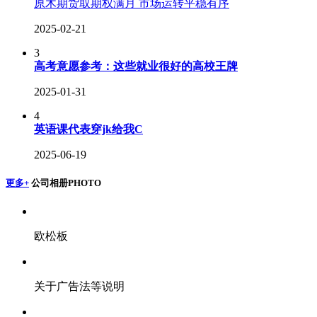
原木期货取期权满月 市场运转平稳有序
2025-02-21
3
高考意愿参考：这些就业很好的高校王牌
2025-01-31
4
英语课代表穿jk给我C
2025-06-19
更多+
公司相册
PHOTO
欧松板
关于广告法等说明